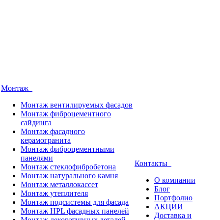
Монтаж
Монтаж вентилируемых фасадов
Монтаж фиброцементного
сайдинга
Монтаж фасадного
керамогранита
Монтаж фиброцементными
панелями
Контакты
Монтаж стеклофибробетона
Монтаж натурального камня
О компании
Монтаж металлокассет
Блог
Монтаж утеплителя
Портфолио
Монтаж подсистемы для фасада
АКЦИИ
Монтаж HPL фасадных панелей
Доставка и
Монтаж декоративных деталей