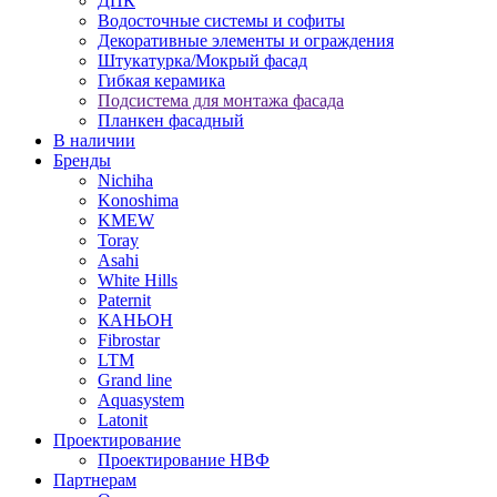
ДПК
Водосточные системы и софиты
Декоративные элементы и ограждения
Штукатурка/Мокрый фасад
Гибкая керамика
Подсистема для монтажа фасада
Планкен фасадный
В наличии
Бренды
Nichiha
Konoshima
KMEW
Toray
Asahi
White Hills
Paternit
КАНЬОН
Fibrostar
LTM
Grand line
Aquasystem
Latonit
Проектирование
Проектирование НВФ
Партнерам