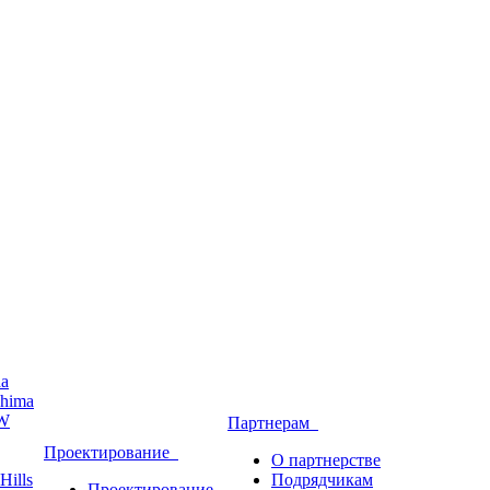
ha
hima
W
Партнерам
Проектирование
О партнерстве
Hills
Подрядчикам
Проектирование