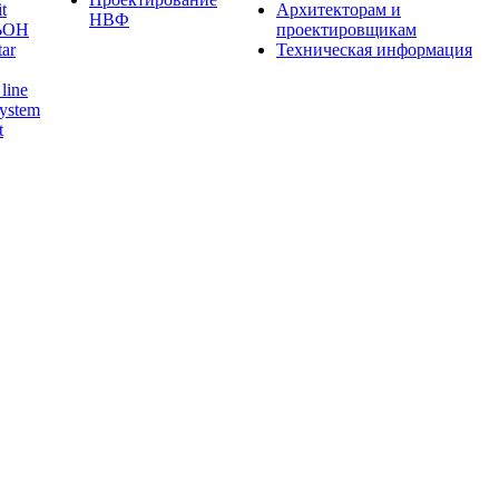
t
Архитекторам и
НВФ
ЬОН
проектировщикам
tar
Техническая информация
line
ystem
t