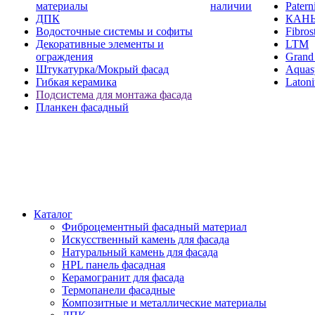
материалы
наличии
Paterni
ДПК
КАН
Водосточные системы и софиты
Fibros
Декоративные элементы и
LTM
ограждения
Grand 
Штукатурка/Мокрый фасад
Aquas
Гибкая керамика
Latoni
Подсистема для монтажа фасада
Планкен фасадный
Каталог
Фиброцементный фасадный материал
Искусственный камень для фасада
Натуральный камень для фасада
HPL панель фасадная
Керамогранит для фасада
Термопанели фасадные
Композитные и металлические материалы