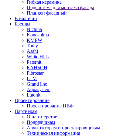
Гибкая керамика
Подсистема для монтажа фасада
Планкен фасадный
В наличии
Бренды
Nichiha
Konoshima
KMEW
Toray
Asahi
White Hills
Paternit
КАНЬОН
Fibrostar
LTM
Grand line
Aquasystem
Latonit
Проектирование
Проектирование НВФ
Партнерам
О партнерстве
Подрядчикам
Архитекторам и проектировщикам
Техническая информация