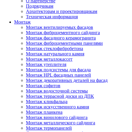
О партнерстве
Подрядчикам
Архитекторам и проектировщикам
Техническая информация
Монтаж
Монтаж вентилируемых фасадов
Монтаж фиброцементного сайдинга
Монтаж фасадного керамогранита
Монтаж фиброцементными панелями
Монтаж стеклофибробетона
Монтаж натурального камня
Монтаж металлокассет
Монтаж утеплителя
Монтаж подсистемы для фасада
Монтаж HPL фасадных панелей
Монтаж декоративных деталей на фасад
Монтаж софитов
Монтаж водосточной системы
Монтаж террасной доски из ДПК
Монтаж кликфальца
Монтаж искусственного камня
Монтаж планкена
Монтаж винилового сайдинга
Монтаж металлического сайдинга
Монтаж термопанелей