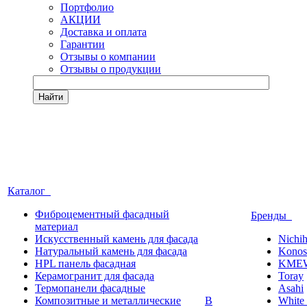
Портфолио
АКЦИИ
Доставка и оплата
Гарантии
Отзывы о компании
Отзывы о продукции
Найти
Каталог
Фиброцементный фасадный
Бренды
материал
Искусственный камень для фасада
Nichi
Натуральный камень для фасада
Konos
HPL панель фасадная
KME
Керамогранит для фасада
Toray
Термопанели фасадные
Asahi
Композитные и металлические
В
White 