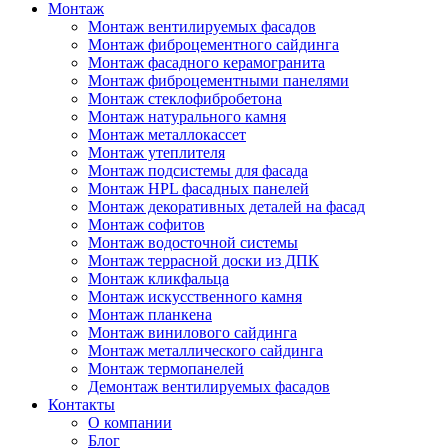
Монтаж
Монтаж вентилируемых фасадов
Монтаж фиброцементного сайдинга
Монтаж фасадного керамогранита
Монтаж фиброцементными панелями
Монтаж стеклофибробетона
Монтаж натурального камня
Монтаж металлокассет
Монтаж утеплителя
Монтаж подсистемы для фасада
Монтаж HPL фасадных панелей
Монтаж декоративных деталей на фасад
Монтаж софитов
Монтаж водосточной системы
Монтаж террасной доски из ДПК
Монтаж кликфальца
Монтаж искусственного камня
Монтаж планкена
Монтаж винилового сайдинга
Монтаж металлического сайдинга
Монтаж термопанелей
Демонтаж вентилируемых фасадов
Контакты
О компании
Блог