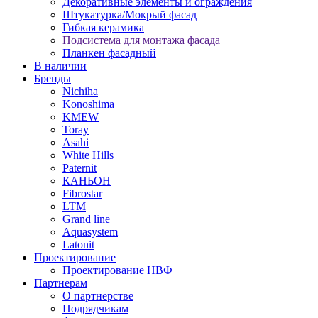
Декоративные элементы и ограждения
Штукатурка/Мокрый фасад
Гибкая керамика
Подсистема для монтажа фасада
Планкен фасадный
В наличии
Бренды
Nichiha
Konoshima
KMEW
Toray
Asahi
White Hills
Paternit
КАНЬОН
Fibrostar
LTM
Grand line
Aquasystem
Latonit
Проектирование
Проектирование НВФ
Партнерам
О партнерстве
Подрядчикам