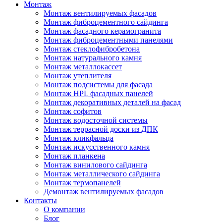
Монтаж
Монтаж вентилируемых фасадов
Монтаж фиброцементного сайдинга
Монтаж фасадного керамогранита
Монтаж фиброцементными панелями
Монтаж стеклофибробетона
Монтаж натурального камня
Монтаж металлокассет
Монтаж утеплителя
Монтаж подсистемы для фасада
Монтаж HPL фасадных панелей
Монтаж декоративных деталей на фасад
Монтаж софитов
Монтаж водосточной системы
Монтаж террасной доски из ДПК
Монтаж кликфальца
Монтаж искусственного камня
Монтаж планкена
Монтаж винилового сайдинга
Монтаж металлического сайдинга
Монтаж термопанелей
Демонтаж вентилируемых фасадов
Контакты
О компании
Блог