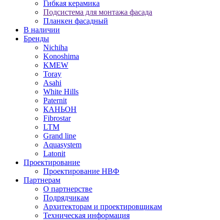
Гибкая керамика
Подсистема для монтажа фасада
Планкен фасадный
В наличии
Бренды
Nichiha
Konoshima
KMEW
Toray
Asahi
White Hills
Paternit
КАНЬОН
Fibrostar
LTM
Grand line
Aquasystem
Latonit
Проектирование
Проектирование НВФ
Партнерам
О партнерстве
Подрядчикам
Архитекторам и проектировщикам
Техническая информация