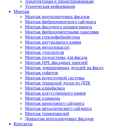
Архитекторам и проектировщикам
Техническая информация
Монтаж
Монтаж вентилируемых фасадов
Монтаж фиброцементного сайдинга
Монтаж фасадного керамогранита
Монтаж фиброцементными панелями
Монтаж стеклофибробетона
Монтаж натурального камня
Монтаж металлокассет
Монтаж утеплителя
Монтаж подсистемы для фасада
Монтаж HPL фасадных панелей
Монтаж декоративных деталей на фасад
Монтаж софитов
Монтаж водосточной системы
Монтаж террасной доски из ДПК
Монтаж кликфальца
Монтаж искусственного камня
Монтаж планкена
Монтаж винилового сайдинга
Монтаж металлического сайдинга
Монтаж термопанелей
Демонтаж вентилируемых фасадов
Контакты