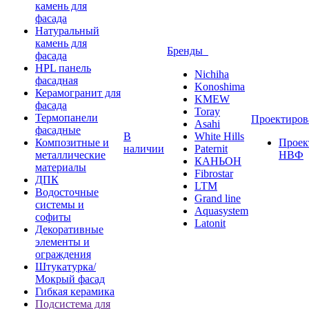
камень для
фасада
Натуральный
камень для
Бренды
фасада
HPL панель
Nichiha
фасадная
Konoshima
Керамогранит для
KMEW
фасада
Toray
Термопанели
Проектиро
Asahi
фасадные
В
White Hills
Композитные и
Проек
наличии
Paternit
металлические
НВФ
КАНЬОН
материалы
Fibrostar
ДПК
LTM
Водосточные
Grand line
системы и
Aquasystem
софиты
Latonit
Декоративные
элементы и
ограждения
Штукатурка/
Мокрый фасад
Гибкая керамика
Подсистема для