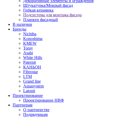
Декоративные элементы и ограждения
Штукатурка/Мокрый фасад
Гибкая керамика
Подсистема для монтажа фасада
Планкен фасадный
В наличии
Бренды
Nichiha
Konoshima
KMEW
Toray
Asahi
White Hills
Paternit
КАНЬОН
Fibrostar
LTM
Grand line
Aquasystem
Latonit
Проектирование
Проектирование НВФ
Партнерам
О партнерстве
Подрядчикам