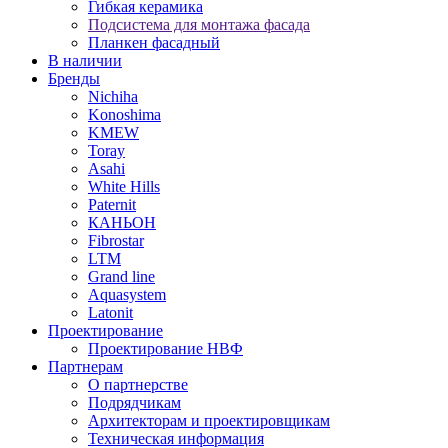
Гибкая керамика
Подсистема для монтажа фасада
Планкен фасадный
В наличии
Бренды
Nichiha
Konoshima
KMEW
Toray
Asahi
White Hills
Paternit
КАНЬОН
Fibrostar
LTM
Grand line
Aquasystem
Latonit
Проектирование
Проектирование НВФ
Партнерам
О партнерстве
Подрядчикам
Архитекторам и проектировщикам
Техническая информация