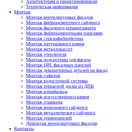
Архитекторам и проектировщикам
Техническая информация
Монтаж
Монтаж вентилируемых фасадов
Монтаж фиброцементного сайдинга
Монтаж фасадного керамогранита
Монтаж фиброцементными панелями
Монтаж стеклофибробетона
Монтаж натурального камня
Монтаж металлокассет
Монтаж утеплителя
Монтаж подсистемы для фасада
Монтаж HPL фасадных панелей
Монтаж декоративных деталей на фасад
Монтаж софитов
Монтаж водосточной системы
Монтаж террасной доски из ДПК
Монтаж кликфальца
Монтаж искусственного камня
Монтаж планкена
Монтаж винилового сайдинга
Монтаж металлического сайдинга
Монтаж термопанелей
Демонтаж вентилируемых фасадов
Контакты