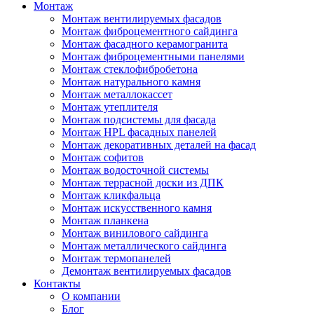
Монтаж
Монтаж вентилируемых фасадов
Монтаж фиброцементного сайдинга
Монтаж фасадного керамогранита
Монтаж фиброцементными панелями
Монтаж стеклофибробетона
Монтаж натурального камня
Монтаж металлокассет
Монтаж утеплителя
Монтаж подсистемы для фасада
Монтаж HPL фасадных панелей
Монтаж декоративных деталей на фасад
Монтаж софитов
Монтаж водосточной системы
Монтаж террасной доски из ДПК
Монтаж кликфальца
Монтаж искусственного камня
Монтаж планкена
Монтаж винилового сайдинга
Монтаж металлического сайдинга
Монтаж термопанелей
Демонтаж вентилируемых фасадов
Контакты
О компании
Блог