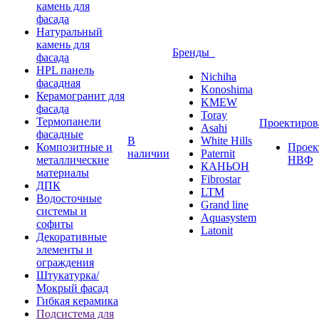
камень для
фасада
Натуральный
камень для
Бренды
фасада
HPL панель
Nichiha
фасадная
Konoshima
Керамогранит для
KMEW
фасада
Toray
Термопанели
Проектиро
Asahi
фасадные
В
White Hills
Композитные и
Проек
наличии
Paternit
металлические
НВФ
КАНЬОН
материалы
Fibrostar
ДПК
LTM
Водосточные
Grand line
системы и
Aquasystem
софиты
Latonit
Декоративные
элементы и
ограждения
Штукатурка/
Мокрый фасад
Гибкая керамика
Подсистема для