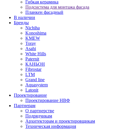
Гибкая керамика
Подсистема для монтажа фасада
Планкен фасадный
В наличии
Бренды
Nichiha
Konoshima
KMEW
Toray
Asahi
White Hills
Paternit
КАНЬОН
Fibrostar
LTM
Grand line
Aquasystem
Latonit
Проектирование
Проектирование НВФ
Партнерам
О партнерстве
Подрядчикам
Архитекторам и проектировщикам
Техническая информация