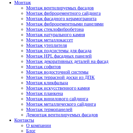
Монтаж
Монтаж вентилируемых фасадов
Монтаж фиброцементного сайдинга
Монтаж фасадного керамогранита
Монтаж фиброцементными панелями
Монтаж стеклофибробетона
Монтаж натурального камня
Монтаж металлокассет
Монтаж утеплителя
Монтаж подсистемы для фасада
Монтаж HPL фасадных панелей
Монтаж декоративных деталей на фасад
Монтаж софитов
Монтаж водосточной системы
Монтаж террасной доски из ДПК
Монтаж кликфальца
Монтаж искусственного камня
Монтаж планкена
Монтаж винилового сайдинга
Монтаж металлического сайдинга
Монтаж термопанелей
Демонтаж вентилируемых фасадов
Контакты
О компании
Блог