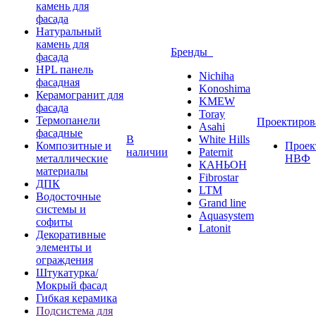
камень для
фасада
Натуральный
камень для
Бренды
фасада
HPL панель
Nichiha
фасадная
Konoshima
Керамогранит для
KMEW
фасада
Toray
Термопанели
Проектиро
Asahi
фасадные
В
White Hills
Композитные и
Проек
наличии
Paternit
металлические
НВФ
КАНЬОН
материалы
Fibrostar
ДПК
LTM
Водосточные
Grand line
системы и
Aquasystem
софиты
Latonit
Декоративные
элементы и
ограждения
Штукатурка/
Мокрый фасад
Гибкая керамика
Подсистема для