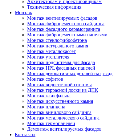
Архитекторам и проектировщикам
Техническая информация
Монтаж
Монтаж вентилируемых фасадов
Монтаж фиброцементного сайдинга
Монтаж фасадного керамогранита
Монтаж фиброцементными панелями
Монтаж стеклофибробетона
Монтаж натурального камня
Монтаж металлокассет
Монтаж утеплителя
Монтаж подсистемы для фасада
Монтаж HPL фасадных панелей
Монтаж декоративных деталей на фасад
Монтаж софитов
Монтаж водосточной системы
Монтаж террасной доски из ДПК
Монтаж кликфальца
Монтаж искусственного камня
Монтаж планкена
Монтаж винилового сайдинга
Монтаж металлического сайдинга
Монтаж термопанелей
Демонтаж вентилируемых фасадов
Контакты