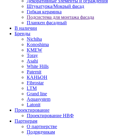
Декоративные элементы и ограждения
Штукатурка/Мокрый фасад
Гибкая керамика
Подсистема для монтажа фасада
Планкен фасадный
В наличии
Бренды
Nichiha
Konoshima
KMEW
Toray
Asahi
White Hills
Paternit
КАНЬОН
Fibrostar
LTM
Grand line
Aquasystem
Latonit
Проектирование
Проектирование НВФ
Партнерам
О партнерстве
Подрядчикам