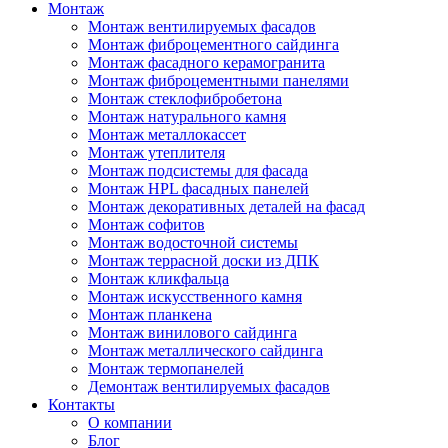
Монтаж
Монтаж вентилируемых фасадов
Монтаж фиброцементного сайдинга
Монтаж фасадного керамогранита
Монтаж фиброцементными панелями
Монтаж стеклофибробетона
Монтаж натурального камня
Монтаж металлокассет
Монтаж утеплителя
Монтаж подсистемы для фасада
Монтаж HPL фасадных панелей
Монтаж декоративных деталей на фасад
Монтаж софитов
Монтаж водосточной системы
Монтаж террасной доски из ДПК
Монтаж кликфальца
Монтаж искусственного камня
Монтаж планкена
Монтаж винилового сайдинга
Монтаж металлического сайдинга
Монтаж термопанелей
Демонтаж вентилируемых фасадов
Контакты
О компании
Блог