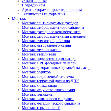
О партнерстве
Подрядчикам
Архитекторам и проектировщикам
Техническая информация
Монтаж
Монтаж вентилируемых фасадов
Монтаж фиброцементного сайдинга
Монтаж фасадного керамогранита
Монтаж фиброцементными панелями
Монтаж стеклофибробетона
Монтаж натурального камня
Монтаж металлокассет
Монтаж утеплителя
Монтаж подсистемы для фасада
Монтаж HPL фасадных панелей
Монтаж декоративных деталей на фасад
Монтаж софитов
Монтаж водосточной системы
Монтаж террасной доски из ДПК
Монтаж кликфальца
Монтаж искусственного камня
Монтаж планкена
Монтаж винилового сайдинга
Монтаж металлического сайдинга
Монтаж термопанелей