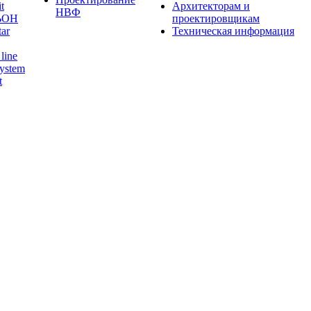
t
Архитекторам и
НВФ
ЬОН
проектировщикам
tar
Техническая информация
line
ystem
t