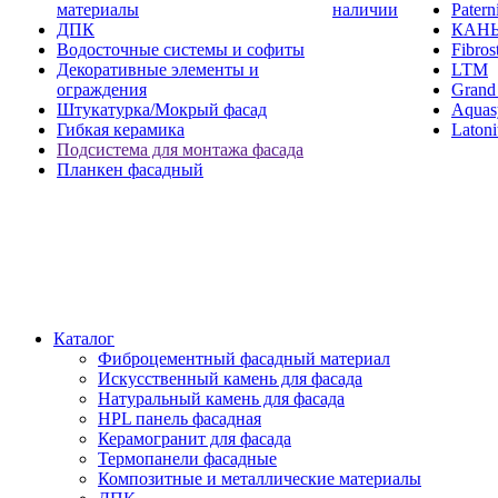
материалы
наличии
Paterni
ДПК
КАН
Водосточные системы и софиты
Fibros
Декоративные элементы и
LTM
ограждения
Grand 
Штукатурка/Мокрый фасад
Aquas
Гибкая керамика
Latoni
Подсистема для монтажа фасада
Планкен фасадный
Каталог
Фиброцементный фасадный материал
Искусственный камень для фасада
Натуральный камень для фасада
HPL панель фасадная
Керамогранит для фасада
Термопанели фасадные
Композитные и металлические материалы