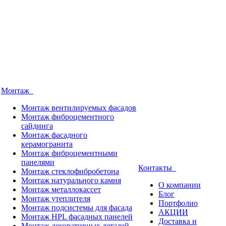
Монтаж
Монтаж вентилируемых фасадов
Монтаж фиброцементного
сайдинга
Монтаж фасадного
керамогранита
Монтаж фиброцементными
панелями
Контакты
Монтаж стеклофибробетона
Монтаж натурального камня
О компании
Монтаж металлокассет
Блог
Монтаж утеплителя
Портфолио
Монтаж подсистемы для фасада
АКЦИИ
Монтаж HPL фасадных панелей
Доставка и
Монтаж декоративных деталей