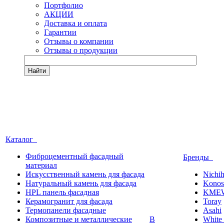
Портфолио
АКЦИИ
Доставка и оплата
Гарантии
Отзывы о компании
Отзывы о продукции
Найти
Каталог
Фиброцементный фасадный
Бренды
материал
Искусственный камень для фасада
Nichi
Натуральный камень для фасада
Konos
HPL панель фасадная
KME
Керамогранит для фасада
Toray
Термопанели фасадные
Asahi
Композитные и металлические
В
White 