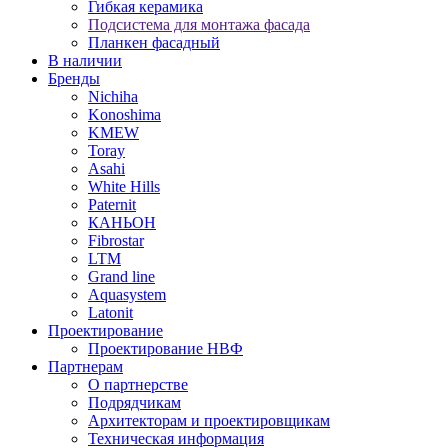
Гибкая керамика
Подсистема для монтажа фасада
Планкен фасадный
В наличии
Бренды
Nichiha
Konoshima
KMEW
Toray
Asahi
White Hills
Paternit
КАНЬОН
Fibrostar
LTM
Grand line
Aquasystem
Latonit
Проектирование
Проектирование НВФ
Партнерам
О партнерстве
Подрядчикам
Архитекторам и проектировщикам
Техническая информация