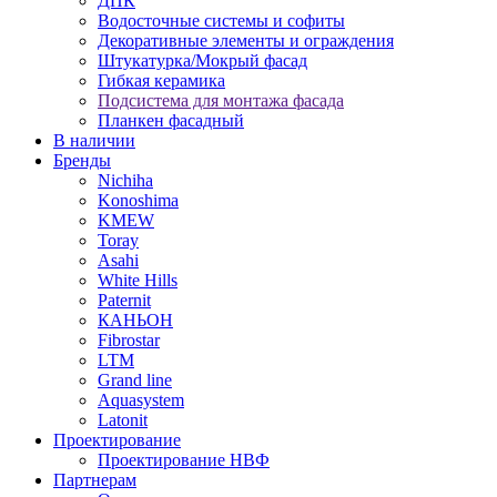
ДПК
Водосточные системы и софиты
Декоративные элементы и ограждения
Штукатурка/Мокрый фасад
Гибкая керамика
Подсистема для монтажа фасада
Планкен фасадный
В наличии
Бренды
Nichiha
Konoshima
KMEW
Toray
Asahi
White Hills
Paternit
КАНЬОН
Fibrostar
LTM
Grand line
Aquasystem
Latonit
Проектирование
Проектирование НВФ
Партнерам