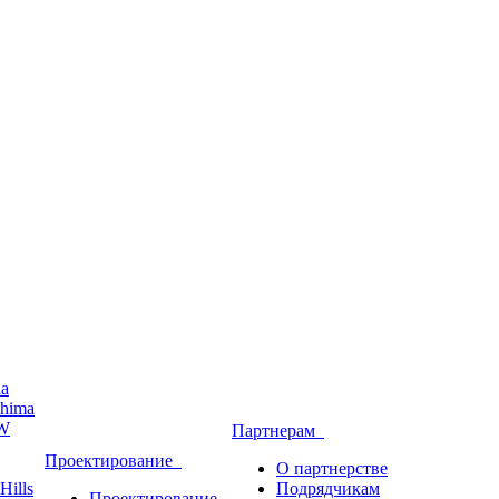
ha
hima
W
Партнерам
Проектирование
О партнерстве
Hills
Подрядчикам
Проектирование