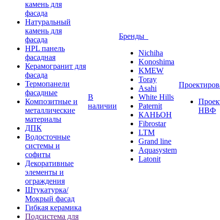
камень для
фасада
Натуральный
камень для
Бренды
фасада
HPL панель
Nichiha
фасадная
Konoshima
Керамогранит для
KMEW
фасада
Toray
Термопанели
Проектиро
Asahi
фасадные
В
White Hills
Композитные и
Проек
наличии
Paternit
металлические
НВФ
КАНЬОН
материалы
Fibrostar
ДПК
LTM
Водосточные
Grand line
системы и
Aquasystem
софиты
Latonit
Декоративные
элементы и
ограждения
Штукатурка/
Мокрый фасад
Гибкая керамика
Подсистема для