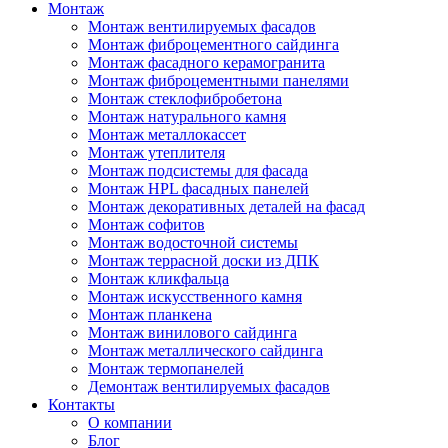
Монтаж
Монтаж вентилируемых фасадов
Монтаж фиброцементного сайдинга
Монтаж фасадного керамогранита
Монтаж фиброцементными панелями
Монтаж стеклофибробетона
Монтаж натурального камня
Монтаж металлокассет
Монтаж утеплителя
Монтаж подсистемы для фасада
Монтаж HPL фасадных панелей
Монтаж декоративных деталей на фасад
Монтаж софитов
Монтаж водосточной системы
Монтаж террасной доски из ДПК
Монтаж кликфальца
Монтаж искусственного камня
Монтаж планкена
Монтаж винилового сайдинга
Монтаж металлического сайдинга
Монтаж термопанелей
Демонтаж вентилируемых фасадов
Контакты
О компании
Блог