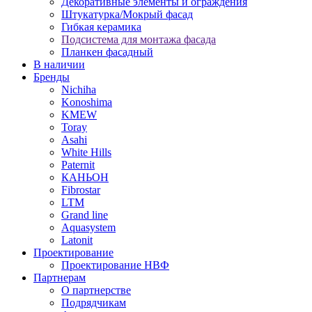
Декоративные элементы и ограждения
Штукатурка/Мокрый фасад
Гибкая керамика
Подсистема для монтажа фасада
Планкен фасадный
В наличии
Бренды
Nichiha
Konoshima
KMEW
Toray
Asahi
White Hills
Paternit
КАНЬОН
Fibrostar
LTM
Grand line
Aquasystem
Latonit
Проектирование
Проектирование НВФ
Партнерам
О партнерстве
Подрядчикам