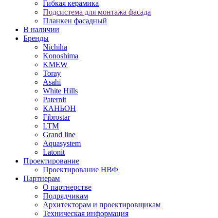
Гибкая керамика
Подсистема для монтажа фасада
Планкен фасадный
В наличии
Бренды
Nichiha
Konoshima
KMEW
Toray
Asahi
White Hills
Paternit
КАНЬОН
Fibrostar
LTM
Grand line
Aquasystem
Latonit
Проектирование
Проектирование НВФ
Партнерам
О партнерстве
Подрядчикам
Архитекторам и проектировщикам
Техническая информация