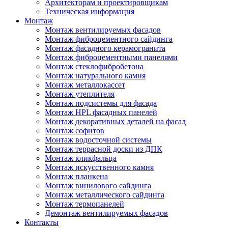
Архитекторам и проектировщикам
Техническая информация
Монтаж
Монтаж вентилируемых фасадов
Монтаж фиброцементного сайдинга
Монтаж фасадного керамогранита
Монтаж фиброцементными панелями
Монтаж стеклофибробетона
Монтаж натурального камня
Монтаж металлокассет
Монтаж утеплителя
Монтаж подсистемы для фасада
Монтаж HPL фасадных панелей
Монтаж декоративных деталей на фасад
Монтаж софитов
Монтаж водосточной системы
Монтаж террасной доски из ДПК
Монтаж кликфальца
Монтаж искусственного камня
Монтаж планкена
Монтаж винилового сайдинга
Монтаж металлического сайдинга
Монтаж термопанелей
Демонтаж вентилируемых фасадов
Контакты