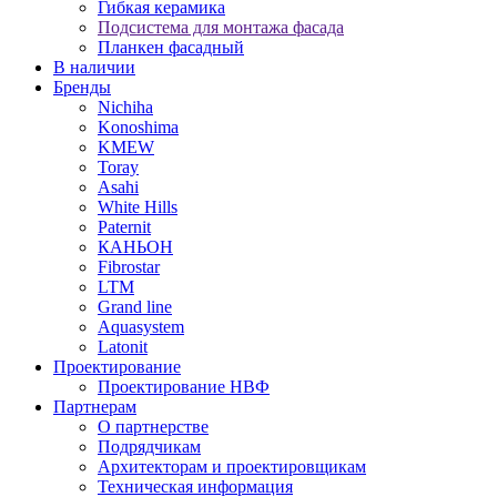
Гибкая керамика
Подсистема для монтажа фасада
Планкен фасадный
В наличии
Бренды
Nichiha
Konoshima
KMEW
Toray
Asahi
White Hills
Paternit
КАНЬОН
Fibrostar
LTM
Grand line
Aquasystem
Latonit
Проектирование
Проектирование НВФ
Партнерам
О партнерстве
Подрядчикам
Архитекторам и проектировщикам
Техническая информация