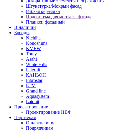
Декоративные элементы и ограждения
Штукатурка/Мокрый фасад
Гибкая керамика
Подсистема для монтажа фасада
Планкен фасадный
В наличии
Бренды
Nichiha
Konoshima
KMEW
Toray
Asahi
White Hills
Paternit
КАНЬОН
Fibrostar
LTM
Grand line
Aquasystem
Latonit
Проектирование
Проектирование НВФ
Партнерам
О партнерстве
Подрядчикам