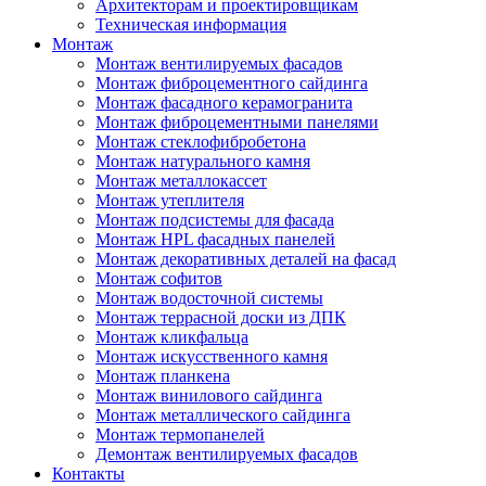
Архитекторам и проектировщикам
Техническая информация
Монтаж
Монтаж вентилируемых фасадов
Монтаж фиброцементного сайдинга
Монтаж фасадного керамогранита
Монтаж фиброцементными панелями
Монтаж стеклофибробетона
Монтаж натурального камня
Монтаж металлокассет
Монтаж утеплителя
Монтаж подсистемы для фасада
Монтаж HPL фасадных панелей
Монтаж декоративных деталей на фасад
Монтаж софитов
Монтаж водосточной системы
Монтаж террасной доски из ДПК
Монтаж кликфальца
Монтаж искусственного камня
Монтаж планкена
Монтаж винилового сайдинга
Монтаж металлического сайдинга
Монтаж термопанелей
Демонтаж вентилируемых фасадов
Контакты