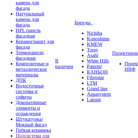
камень для
фасада
Натуральный
камень для
Бренды
фасада
HPL панель
Nichiha
фасадная
Konoshima
Керамогранит для
KMEW
фасада
Toray
Термопанели
Проектиро
Asahi
фасадные
В
White Hills
Композитные и
Проек
наличии
Paternit
металлические
НВФ
КАНЬОН
материалы
Fibrostar
ДПК
LTM
Водосточные
Grand line
системы и
Aquasystem
софиты
Latonit
Декоративные
элементы и
ограждения
Штукатурка/
Мокрый фасад
Гибкая керамика
Подсистема для