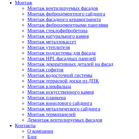
Монтаж
Монтаж вентилируемых фасадов
Монтаж фиброцементного сайдинга
Монтаж фасадного керамогранита
Монтаж фиброцементными панелями
Монтаж стеклофибробетона
Монтаж натурального камня
Монтаж металлокассет
Монтаж утеплителя
Монтаж подсистемы для фасада
Монтаж HPL фасадных панелей
Монтаж декоративных деталей на фасад
Монтаж софитов
Монтаж водосточной системы
Монтаж террасной доски из ДПК
Монтаж кликфальца
Монтаж искусственного камня
Монтаж планкена
Монтаж винилового сайдинга
Монтаж металлического сайдинга
Монтаж термопанелей
Демонтаж вентилируемых фасадов
Контакты
О компании
Блог