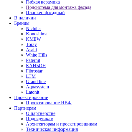
Гибкая керамика
Подсистема для монтажа фасада
Планкен фасадный
В наличии
Бренды
Nichiha
Konoshima
KMEW
Toray
Asahi
White Hills
Paternit
КАНЬОН
Fibrostar
LTM
Grand line
Aquasystem
Latonit
Проектирование
Проектирование НВФ
Партнерам
О партнерстве
Подрядчикам
Архитекторам и проектировщикам
Техническая информация