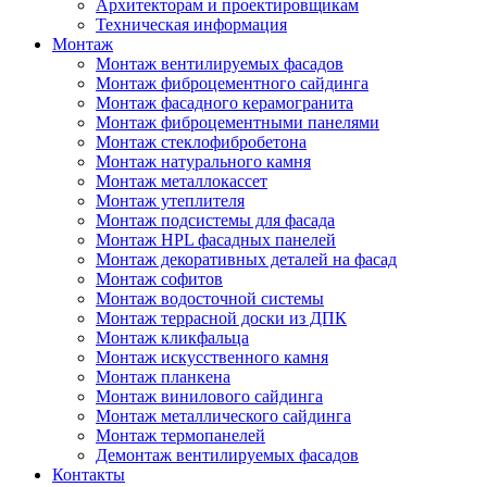
Архитекторам и проектировщикам
Техническая информация
Монтаж
Монтаж вентилируемых фасадов
Монтаж фиброцементного сайдинга
Монтаж фасадного керамогранита
Монтаж фиброцементными панелями
Монтаж стеклофибробетона
Монтаж натурального камня
Монтаж металлокассет
Монтаж утеплителя
Монтаж подсистемы для фасада
Монтаж HPL фасадных панелей
Монтаж декоративных деталей на фасад
Монтаж софитов
Монтаж водосточной системы
Монтаж террасной доски из ДПК
Монтаж кликфальца
Монтаж искусственного камня
Монтаж планкена
Монтаж винилового сайдинга
Монтаж металлического сайдинга
Монтаж термопанелей
Демонтаж вентилируемых фасадов
Контакты