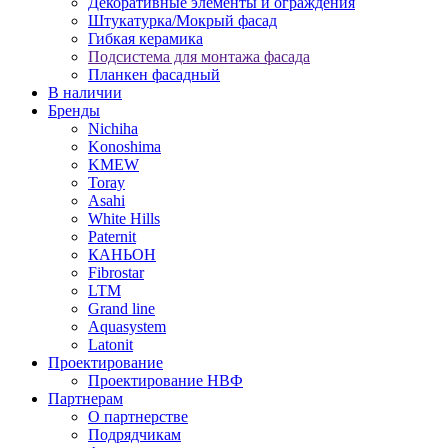
Декоративные элементы и ограждения
Штукатурка/Мокрый фасад
Гибкая керамика
Подсистема для монтажа фасада
Планкен фасадный
В наличии
Бренды
Nichiha
Konoshima
KMEW
Toray
Asahi
White Hills
Paternit
КАНЬОН
Fibrostar
LTM
Grand line
Aquasystem
Latonit
Проектирование
Проектирование НВФ
Партнерам
О партнерстве
Подрядчикам