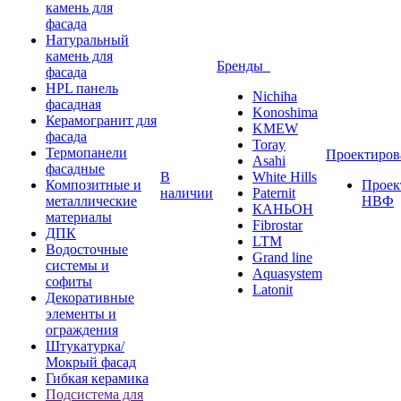
камень для
фасада
Натуральный
камень для
Бренды
фасада
HPL панель
Nichiha
фасадная
Konoshima
Керамогранит для
KMEW
фасада
Toray
Термопанели
Проектиро
Asahi
фасадные
В
White Hills
Композитные и
Проек
наличии
Paternit
металлические
НВФ
КАНЬОН
материалы
Fibrostar
ДПК
LTM
Водосточные
Grand line
системы и
Aquasystem
софиты
Latonit
Декоративные
элементы и
ограждения
Штукатурка/
Мокрый фасад
Гибкая керамика
Подсистема для