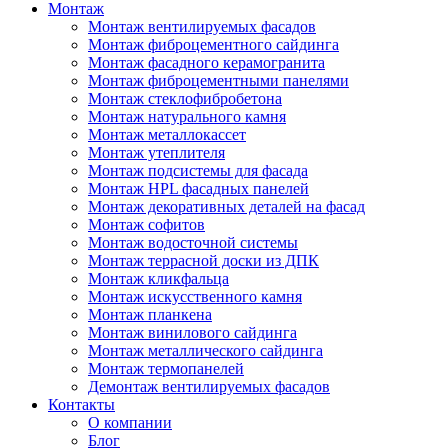
Монтаж
Монтаж вентилируемых фасадов
Монтаж фиброцементного сайдинга
Монтаж фасадного керамогранита
Монтаж фиброцементными панелями
Монтаж стеклофибробетона
Монтаж натурального камня
Монтаж металлокассет
Монтаж утеплителя
Монтаж подсистемы для фасада
Монтаж HPL фасадных панелей
Монтаж декоративных деталей на фасад
Монтаж софитов
Монтаж водосточной системы
Монтаж террасной доски из ДПК
Монтаж кликфальца
Монтаж искусственного камня
Монтаж планкена
Монтаж винилового сайдинга
Монтаж металлического сайдинга
Монтаж термопанелей
Демонтаж вентилируемых фасадов
Контакты
О компании
Блог