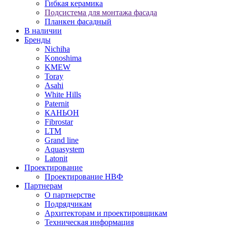
Гибкая керамика
Подсистема для монтажа фасада
Планкен фасадный
В наличии
Бренды
Nichiha
Konoshima
KMEW
Toray
Asahi
White Hills
Paternit
КАНЬОН
Fibrostar
LTM
Grand line
Aquasystem
Latonit
Проектирование
Проектирование НВФ
Партнерам
О партнерстве
Подрядчикам
Архитекторам и проектировщикам
Техническая информация