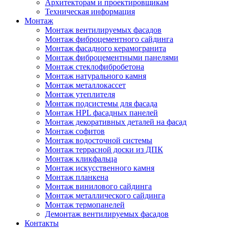
Архитекторам и проектировщикам
Техническая информация
Монтаж
Монтаж вентилируемых фасадов
Монтаж фиброцементного сайдинга
Монтаж фасадного керамогранита
Монтаж фиброцементными панелями
Монтаж стеклофибробетона
Монтаж натурального камня
Монтаж металлокассет
Монтаж утеплителя
Монтаж подсистемы для фасада
Монтаж HPL фасадных панелей
Монтаж декоративных деталей на фасад
Монтаж софитов
Монтаж водосточной системы
Монтаж террасной доски из ДПК
Монтаж кликфальца
Монтаж искусственного камня
Монтаж планкена
Монтаж винилового сайдинга
Монтаж металлического сайдинга
Монтаж термопанелей
Демонтаж вентилируемых фасадов
Контакты