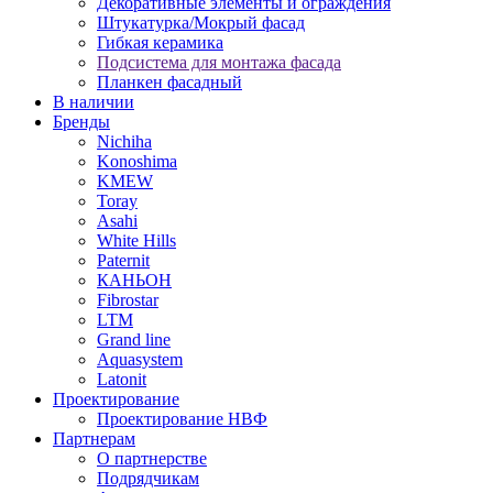
Декоративные элементы и ограждения
Штукатурка/Мокрый фасад
Гибкая керамика
Подсистема для монтажа фасада
Планкен фасадный
В наличии
Бренды
Nichiha
Konoshima
KMEW
Toray
Asahi
White Hills
Paternit
КАНЬОН
Fibrostar
LTM
Grand line
Aquasystem
Latonit
Проектирование
Проектирование НВФ
Партнерам
О партнерстве
Подрядчикам