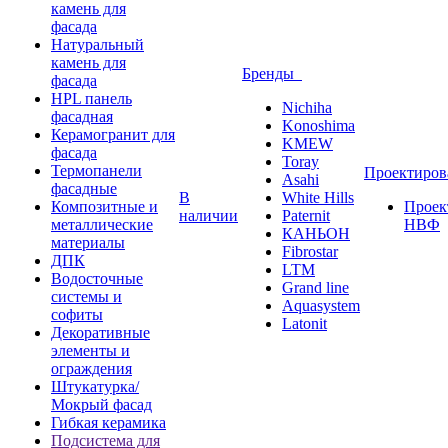
камень для
фасада
Натуральный
камень для
Бренды
фасада
HPL панель
Nichiha
фасадная
Konoshima
Керамогранит для
KMEW
фасада
Toray
Термопанели
Проектиро
Asahi
фасадные
В
White Hills
Композитные и
Проек
наличии
Paternit
металлические
НВФ
КАНЬОН
материалы
Fibrostar
ДПК
LTM
Водосточные
Grand line
системы и
Aquasystem
софиты
Latonit
Декоративные
элементы и
ограждения
Штукатурка/
Мокрый фасад
Гибкая керамика
Подсистема для