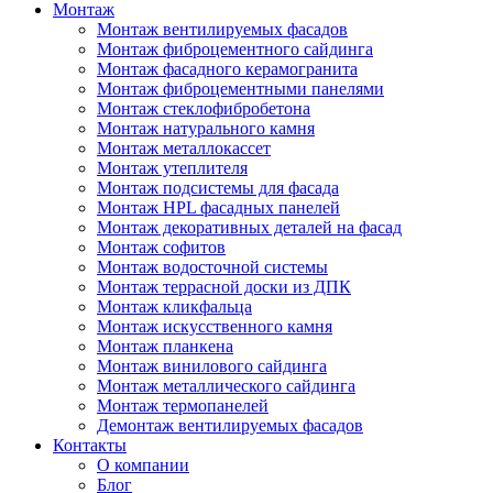
Монтаж
Монтаж вентилируемых фасадов
Монтаж фиброцементного сайдинга
Монтаж фасадного керамогранита
Монтаж фиброцементными панелями
Монтаж стеклофибробетона
Монтаж натурального камня
Монтаж металлокассет
Монтаж утеплителя
Монтаж подсистемы для фасада
Монтаж HPL фасадных панелей
Монтаж декоративных деталей на фасад
Монтаж софитов
Монтаж водосточной системы
Монтаж террасной доски из ДПК
Монтаж кликфальца
Монтаж искусственного камня
Монтаж планкена
Монтаж винилового сайдинга
Монтаж металлического сайдинга
Монтаж термопанелей
Демонтаж вентилируемых фасадов
Контакты
О компании
Блог