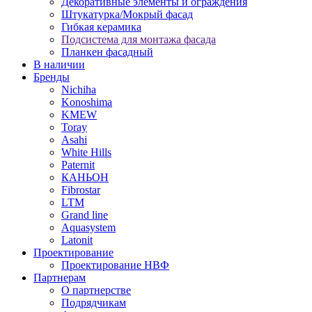
Декоративные элементы и ограждения
Штукатурка/Мокрый фасад
Гибкая керамика
Подсистема для монтажа фасада
Планкен фасадный
В наличии
Бренды
Nichiha
Konoshima
KMEW
Toray
Asahi
White Hills
Paternit
КАНЬОН
Fibrostar
LTM
Grand line
Aquasystem
Latonit
Проектирование
Проектирование НВФ
Партнерам
О партнерстве
Подрядчикам