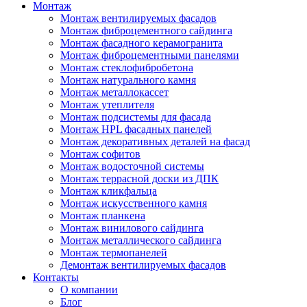
Монтаж
Монтаж вентилируемых фасадов
Монтаж фиброцементного сайдинга
Монтаж фасадного керамогранита
Монтаж фиброцементными панелями
Монтаж стеклофибробетона
Монтаж натурального камня
Монтаж металлокассет
Монтаж утеплителя
Монтаж подсистемы для фасада
Монтаж HPL фасадных панелей
Монтаж декоративных деталей на фасад
Монтаж софитов
Монтаж водосточной системы
Монтаж террасной доски из ДПК
Монтаж кликфальца
Монтаж искусственного камня
Монтаж планкена
Монтаж винилового сайдинга
Монтаж металлического сайдинга
Монтаж термопанелей
Демонтаж вентилируемых фасадов
Контакты
О компании
Блог