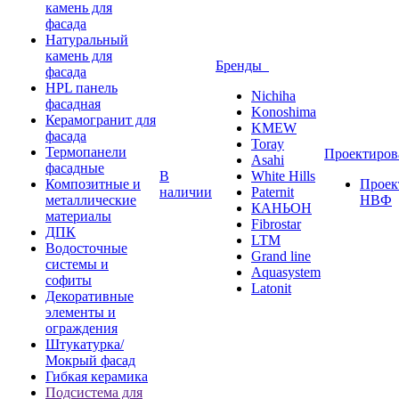
камень для
фасада
Натуральный
камень для
Бренды
фасада
HPL панель
Nichiha
фасадная
Konoshima
Керамогранит для
KMEW
фасада
Toray
Термопанели
Проектиро
Asahi
фасадные
В
White Hills
Композитные и
Проек
наличии
Paternit
металлические
НВФ
КАНЬОН
материалы
Fibrostar
ДПК
LTM
Водосточные
Grand line
системы и
Aquasystem
софиты
Latonit
Декоративные
элементы и
ограждения
Штукатурка/
Мокрый фасад
Гибкая керамика
Подсистема для