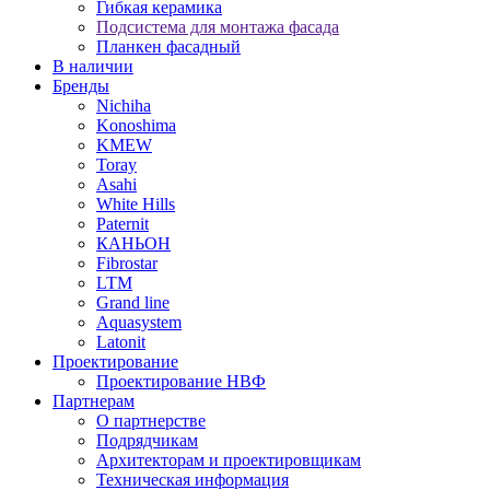
Гибкая керамика
Подсистема для монтажа фасада
Планкен фасадный
В наличии
Бренды
Nichiha
Konoshima
KMEW
Toray
Asahi
White Hills
Paternit
КАНЬОН
Fibrostar
LTM
Grand line
Aquasystem
Latonit
Проектирование
Проектирование НВФ
Партнерам
О партнерстве
Подрядчикам
Архитекторам и проектировщикам
Техническая информация