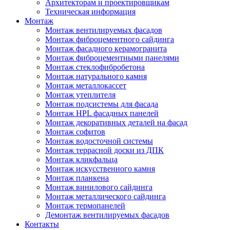
Архитекторам и проектировщикам
Техническая информация
Монтаж
Монтаж вентилируемых фасадов
Монтаж фиброцементного сайдинга
Монтаж фасадного керамогранита
Монтаж фиброцементными панелями
Монтаж стеклофибробетона
Монтаж натурального камня
Монтаж металлокассет
Монтаж утеплителя
Монтаж подсистемы для фасада
Монтаж HPL фасадных панелей
Монтаж декоративных деталей на фасад
Монтаж софитов
Монтаж водосточной системы
Монтаж террасной доски из ДПК
Монтаж кликфальца
Монтаж искусственного камня
Монтаж планкена
Монтаж винилового сайдинга
Монтаж металлического сайдинга
Монтаж термопанелей
Демонтаж вентилируемых фасадов
Контакты