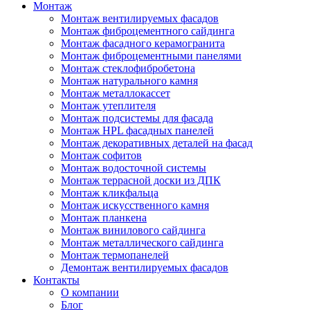
Монтаж
Монтаж вентилируемых фасадов
Монтаж фиброцементного сайдинга
Монтаж фасадного керамогранита
Монтаж фиброцементными панелями
Монтаж стеклофибробетона
Монтаж натурального камня
Монтаж металлокассет
Монтаж утеплителя
Монтаж подсистемы для фасада
Монтаж HPL фасадных панелей
Монтаж декоративных деталей на фасад
Монтаж софитов
Монтаж водосточной системы
Монтаж террасной доски из ДПК
Монтаж кликфальца
Монтаж искусственного камня
Монтаж планкена
Монтаж винилового сайдинга
Монтаж металлического сайдинга
Монтаж термопанелей
Демонтаж вентилируемых фасадов
Контакты
О компании
Блог