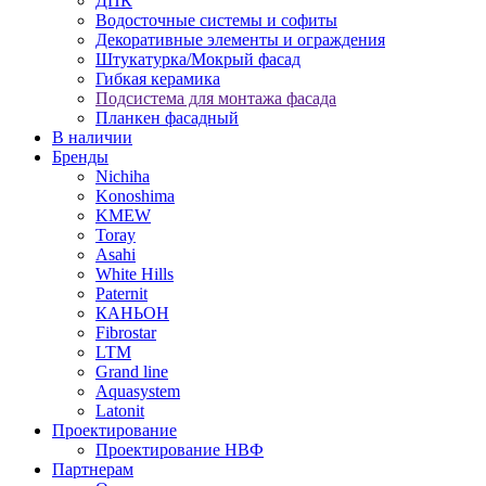
ДПК
Водосточные системы и софиты
Декоративные элементы и ограждения
Штукатурка/Мокрый фасад
Гибкая керамика
Подсистема для монтажа фасада
Планкен фасадный
В наличии
Бренды
Nichiha
Konoshima
KMEW
Toray
Asahi
White Hills
Paternit
КАНЬОН
Fibrostar
LTM
Grand line
Aquasystem
Latonit
Проектирование
Проектирование НВФ
Партнерам