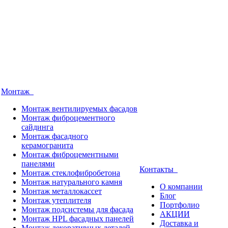
Монтаж
Монтаж вентилируемых фасадов
Монтаж фиброцементного
сайдинга
Монтаж фасадного
керамогранита
Монтаж фиброцементными
панелями
Контакты
Монтаж стеклофибробетона
Монтаж натурального камня
О компании
Монтаж металлокассет
Блог
Монтаж утеплителя
Портфолио
Монтаж подсистемы для фасада
АКЦИИ
Монтаж HPL фасадных панелей
Доставка и
Монтаж декоративных деталей