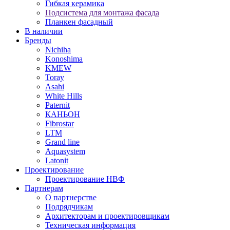
Гибкая керамика
Подсистема для монтажа фасада
Планкен фасадный
В наличии
Бренды
Nichiha
Konoshima
KMEW
Toray
Asahi
White Hills
Paternit
КАНЬОН
Fibrostar
LTM
Grand line
Aquasystem
Latonit
Проектирование
Проектирование НВФ
Партнерам
О партнерстве
Подрядчикам
Архитекторам и проектировщикам
Техническая информация