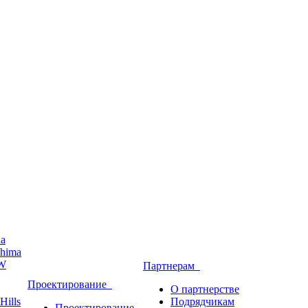
ha
hima
W
Партнерам
Проектирование
О партнерстве
Hills
Подрядчикам
Проектирование