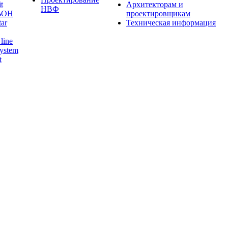
t
Архитекторам и
НВФ
ЬОН
проектировщикам
tar
Техническая информация
line
ystem
t