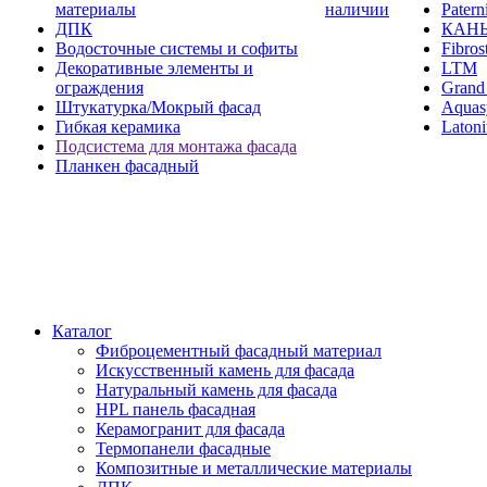
материалы
наличии
Paterni
ДПК
КАН
Водосточные системы и софиты
Fibros
Декоративные элементы и
LTM
ограждения
Grand 
Штукатурка/Мокрый фасад
Aquas
Гибкая керамика
Latoni
Подсистема для монтажа фасада
Планкен фасадный
Каталог
Фиброцементный фасадный материал
Искусственный камень для фасада
Натуральный камень для фасада
HPL панель фасадная
Керамогранит для фасада
Термопанели фасадные
Композитные и металлические материалы