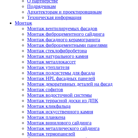
О партнерстве
Подрядчикам
Архитекторам и проектировщикам
Техническая информация
Монтаж
Монтаж вентилируемых фасадов
Монтаж фиброцементного сайдинга
Монтаж фасадного керамогранита
Монтаж фиброцементными панелями
Монтаж стеклофибробетона
Монтаж натурального камня
Монтаж металлокассет
Монтаж утеплителя
Монтаж подсистемы для фасада
Монтаж HPL фасадных панелей
Монтаж декоративных деталей на фасад
Монтаж софитов
Монтаж водосточной системы
Монтаж террасной доски из ДПК
Монтаж кликфальца
Монтаж искусственного камня
Монтаж планкена
Монтаж винилового сайдинга
Монтаж металлического сайдинга
Монтаж термопанелей