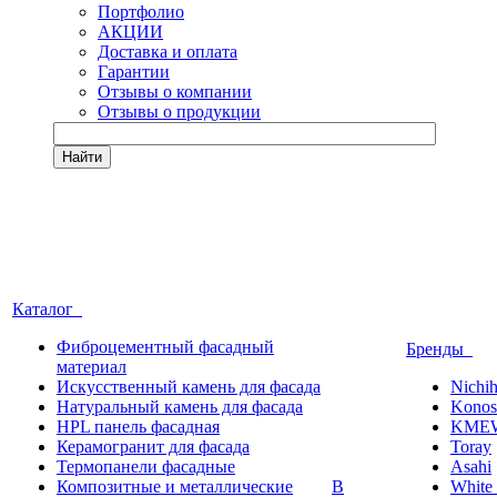
Портфолио
АКЦИИ
Доставка и оплата
Гарантии
Отзывы о компании
Отзывы о продукции
Найти
Каталог
Фиброцементный фасадный
Бренды
материал
Искусственный камень для фасада
Nichi
Натуральный камень для фасада
Konos
HPL панель фасадная
KME
Керамогранит для фасада
Toray
Термопанели фасадные
Asahi
Композитные и металлические
В
White 