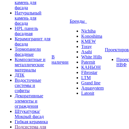
камень для
фасада
Натуральный
камень для
Бренды
фасада
HPL панель
Nichiha
фасадная
Konoshima
Керамогранит для
KMEW
фасада
Toray
Термопанели
Проектиро
Asahi
фасадные
В
White Hills
Композитные и
Проек
наличии
Paternit
металлические
НВФ
КАНЬОН
материалы
Fibrostar
ДПК
LTM
Водосточные
Grand line
системы и
Aquasystem
софиты
Latonit
Декоративные
элементы и
ограждения
Штукатурка/
Мокрый фасад
Гибкая керамика
Подсистема для