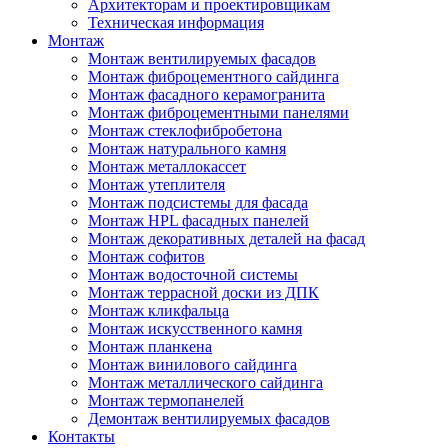
Архитекторам и проектировщикам
Техническая информация
Монтаж
Монтаж вентилируемых фасадов
Монтаж фиброцементного сайдинга
Монтаж фасадного керамогранита
Монтаж фиброцементными панелями
Монтаж стеклофибробетона
Монтаж натурального камня
Монтаж металлокассет
Монтаж утеплителя
Монтаж подсистемы для фасада
Монтаж HPL фасадных панелей
Монтаж декоративных деталей на фасад
Монтаж софитов
Монтаж водосточной системы
Монтаж террасной доски из ДПК
Монтаж кликфальца
Монтаж искусственного камня
Монтаж планкена
Монтаж винилового сайдинга
Монтаж металлического сайдинга
Монтаж термопанелей
Демонтаж вентилируемых фасадов
Контакты