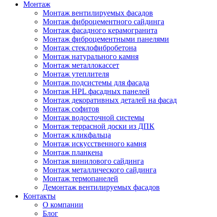
Монтаж
Монтаж вентилируемых фасадов
Монтаж фиброцементного сайдинга
Монтаж фасадного керамогранита
Монтаж фиброцементными панелями
Монтаж стеклофибробетона
Монтаж натурального камня
Монтаж металлокассет
Монтаж утеплителя
Монтаж подсистемы для фасада
Монтаж HPL фасадных панелей
Монтаж декоративных деталей на фасад
Монтаж софитов
Монтаж водосточной системы
Монтаж террасной доски из ДПК
Монтаж кликфальца
Монтаж искусственного камня
Монтаж планкена
Монтаж винилового сайдинга
Монтаж металлического сайдинга
Монтаж термопанелей
Демонтаж вентилируемых фасадов
Контакты
О компании
Блог