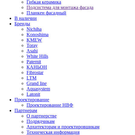
Гибкая керамика
Подсистема для монтажа фасада
Планкен фасадный
В наличии
Бренды
Nichiha
Konoshima
KMEW
Toray
Asahi
White Hills
Paternit
КАНЬОН
Fibrostar
LTM
Grand line
Aquasystem
Latonit
Проектирование
Проектирование НВФ
Партнерам
О партнерстве
Подрядчикам
Архитекторам и проектировщикам
Техническая информация