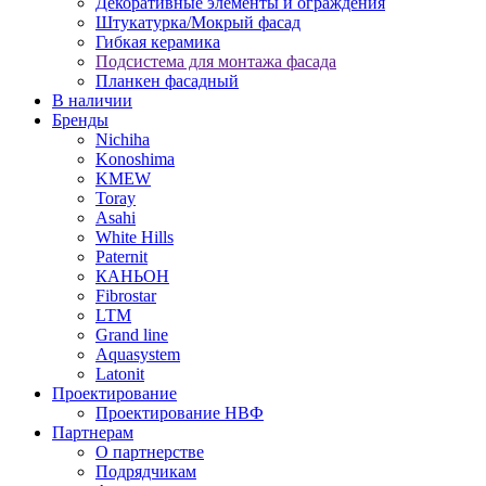
Декоративные элементы и ограждения
Штукатурка/Мокрый фасад
Гибкая керамика
Подсистема для монтажа фасада
Планкен фасадный
В наличии
Бренды
Nichiha
Konoshima
KMEW
Toray
Asahi
White Hills
Paternit
КАНЬОН
Fibrostar
LTM
Grand line
Aquasystem
Latonit
Проектирование
Проектирование НВФ
Партнерам
О партнерстве
Подрядчикам