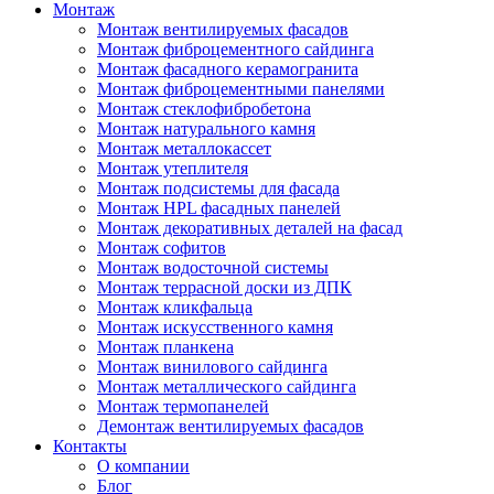
Монтаж
Монтаж вентилируемых фасадов
Монтаж фиброцементного сайдинга
Монтаж фасадного керамогранита
Монтаж фиброцементными панелями
Монтаж стеклофибробетона
Монтаж натурального камня
Монтаж металлокассет
Монтаж утеплителя
Монтаж подсистемы для фасада
Монтаж HPL фасадных панелей
Монтаж декоративных деталей на фасад
Монтаж софитов
Монтаж водосточной системы
Монтаж террасной доски из ДПК
Монтаж кликфальца
Монтаж искусственного камня
Монтаж планкена
Монтаж винилового сайдинга
Монтаж металлического сайдинга
Монтаж термопанелей
Демонтаж вентилируемых фасадов
Контакты
О компании
Блог