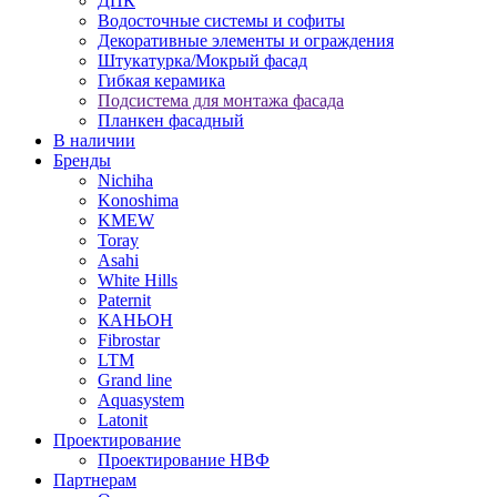
ДПК
Водосточные системы и софиты
Декоративные элементы и ограждения
Штукатурка/Мокрый фасад
Гибкая керамика
Подсистема для монтажа фасада
Планкен фасадный
В наличии
Бренды
Nichiha
Konoshima
KMEW
Toray
Asahi
White Hills
Paternit
КАНЬОН
Fibrostar
LTM
Grand line
Aquasystem
Latonit
Проектирование
Проектирование НВФ
Партнерам