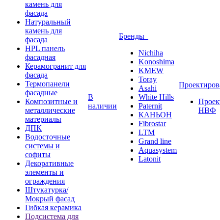
камень для
фасада
Натуральный
камень для
Бренды
фасада
HPL панель
Nichiha
фасадная
Konoshima
Керамогранит для
KMEW
фасада
Toray
Термопанели
Проектиро
Asahi
фасадные
В
White Hills
Композитные и
Проек
наличии
Paternit
металлические
НВФ
КАНЬОН
материалы
Fibrostar
ДПК
LTM
Водосточные
Grand line
системы и
Aquasystem
софиты
Latonit
Декоративные
элементы и
ограждения
Штукатурка/
Мокрый фасад
Гибкая керамика
Подсистема для