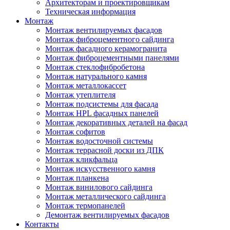
Архитекторам и проектировщикам
Техническая информация
Монтаж
Монтаж вентилируемых фасадов
Монтаж фиброцементного сайдинга
Монтаж фасадного керамогранита
Монтаж фиброцементными панелями
Монтаж стеклофибробетона
Монтаж натурального камня
Монтаж металлокассет
Монтаж утеплителя
Монтаж подсистемы для фасада
Монтаж HPL фасадных панелей
Монтаж декоративных деталей на фасад
Монтаж софитов
Монтаж водосточной системы
Монтаж террасной доски из ДПК
Монтаж кликфальца
Монтаж искусственного камня
Монтаж планкена
Монтаж винилового сайдинга
Монтаж металлического сайдинга
Монтаж термопанелей
Демонтаж вентилируемых фасадов
Контакты