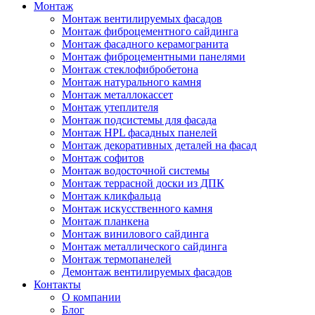
Монтаж
Монтаж вентилируемых фасадов
Монтаж фиброцементного сайдинга
Монтаж фасадного керамогранита
Монтаж фиброцементными панелями
Монтаж стеклофибробетона
Монтаж натурального камня
Монтаж металлокассет
Монтаж утеплителя
Монтаж подсистемы для фасада
Монтаж HPL фасадных панелей
Монтаж декоративных деталей на фасад
Монтаж софитов
Монтаж водосточной системы
Монтаж террасной доски из ДПК
Монтаж кликфальца
Монтаж искусственного камня
Монтаж планкена
Монтаж винилового сайдинга
Монтаж металлического сайдинга
Монтаж термопанелей
Демонтаж вентилируемых фасадов
Контакты
О компании
Блог