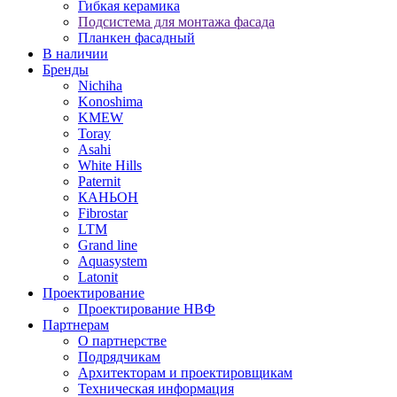
Гибкая керамика
Подсистема для монтажа фасада
Планкен фасадный
В наличии
Бренды
Nichiha
Konoshima
KMEW
Toray
Asahi
White Hills
Paternit
КАНЬОН
Fibrostar
LTM
Grand line
Aquasystem
Latonit
Проектирование
Проектирование НВФ
Партнерам
О партнерстве
Подрядчикам
Архитекторам и проектировщикам
Техническая информация