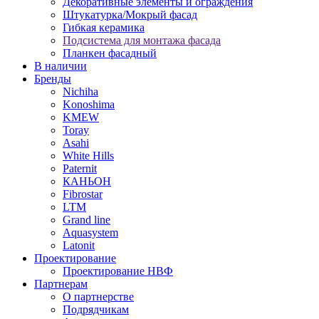
Декоративные элементы и ограждения
Штукатурка/Мокрый фасад
Гибкая керамика
Подсистема для монтажа фасада
Планкен фасадный
В наличии
Бренды
Nichiha
Konoshima
KMEW
Toray
Asahi
White Hills
Paternit
КАНЬОН
Fibrostar
LTM
Grand line
Aquasystem
Latonit
Проектирование
Проектирование НВФ
Партнерам
О партнерстве
Подрядчикам