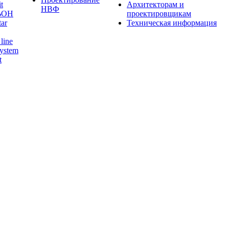
t
Архитекторам и
НВФ
ЬОН
проектировщикам
tar
Техническая информация
line
ystem
t