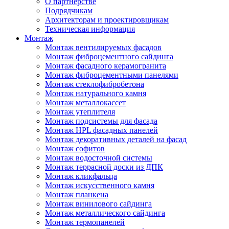
О партнерстве
Подрядчикам
Архитекторам и проектировщикам
Техническая информация
Монтаж
Монтаж вентилируемых фасадов
Монтаж фиброцементного сайдинга
Монтаж фасадного керамогранита
Монтаж фиброцементными панелями
Монтаж стеклофибробетона
Монтаж натурального камня
Монтаж металлокассет
Монтаж утеплителя
Монтаж подсистемы для фасада
Монтаж HPL фасадных панелей
Монтаж декоративных деталей на фасад
Монтаж софитов
Монтаж водосточной системы
Монтаж террасной доски из ДПК
Монтаж кликфальца
Монтаж искусственного камня
Монтаж планкена
Монтаж винилового сайдинга
Монтаж металлического сайдинга
Монтаж термопанелей