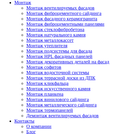
Монтаж
Монтаж вентилируемых фасадов
Монтаж фиброцементного сайдинга
Монтаж фасадного керамогранита
Монтаж фиброцементными панелями
Монтаж стеклофибробетона
Монтаж натурального камня
Монтаж металлокассет
Монтаж утеплителя
Монтаж подсистемы для фасада
Монтаж HPL фасадных панелей
Монтаж декоративных деталей на фасад
Монтаж софитов
Монтаж водосточной системы
Монтаж террасной доски из ДПК
Монтаж кликфальца
Монтаж искусственного камня
Монтаж планкена
Монтаж винилового сайдинга
Монтаж металлического сайдинга
Монтаж термопанелей
Демонтаж вентилируемых фасадов
Контакты
О компании
Блог