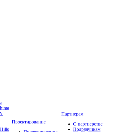
ha
hima
W
Партнерам
Проектирование
О партнерстве
Hills
Подрядчикам
Проектирование