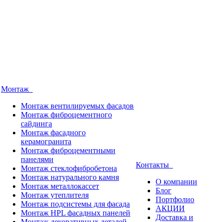
Монтаж
Монтаж вентилируемых фасадов
Монтаж фиброцементного
сайдинга
Монтаж фасадного
керамогранита
Монтаж фиброцементными
панелями
Контакты
Монтаж стеклофибробетона
Монтаж натурального камня
О компании
Монтаж металлокассет
Блог
Монтаж утеплителя
Портфолио
Монтаж подсистемы для фасада
АКЦИИ
Монтаж HPL фасадных панелей
Доставка и
Монтаж декоративных деталей