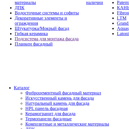
материалы
наличии
Paterni
ДПК
КАН
Водосточные системы и софиты
Fibros
Декоративные элементы и
LTM
ограждения
Grand 
Штукатурка/Мокрый фасад
Aquas
Гибкая керамика
Latoni
Подсистема для монтажа фасада
Планкен фасадный
Каталог
Фиброцементный фасадный материал
Искусственный камень для фасада
Натуральный камень для фасада
HPL панель фасадная
Керамогранит для фасада
Термопанели фасадные
Композитные и металлические материалы