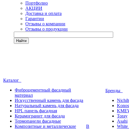
Портфолио
АКЦИИ
Доставка и оплата
Гарантии
Отзывы о компании
Отзывы о продукции
Найти
Каталог
Фиброцементный фасадный
Бренды
материал
Искусственный камень для фасада
Nichi
Натуральный камень для фасада
Konos
HPL панель фасадная
KME
Керамогранит для фасада
Toray
Термопанели фасадные
Asahi
Композитные и металлические
В
White 