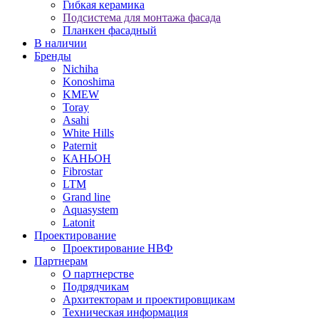
Гибкая керамика
Подсистема для монтажа фасада
Планкен фасадный
В наличии
Бренды
Nichiha
Konoshima
KMEW
Toray
Asahi
White Hills
Paternit
КАНЬОН
Fibrostar
LTM
Grand line
Aquasystem
Latonit
Проектирование
Проектирование НВФ
Партнерам
О партнерстве
Подрядчикам
Архитекторам и проектировщикам
Техническая информация