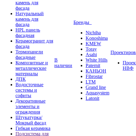
камень для
фасада
Натуральный
камень для
Бренды
фасада
HPL панель
Nichiha
фасадная
Konoshima
Керамогранит для
KMEW
фасада
Toray
Термопанели
Проектиро
Asahi
фасадные
В
White Hills
Композитные и
Проек
наличии
Paternit
металлические
НВФ
КАНЬОН
материалы
Fibrostar
ДПК
LTM
Водосточные
Grand line
системы и
Aquasystem
софиты
Latonit
Декоративные
элементы и
ограждения
Штукатурка/
Мокрый фасад
Гибкая керамика
Подсистема для