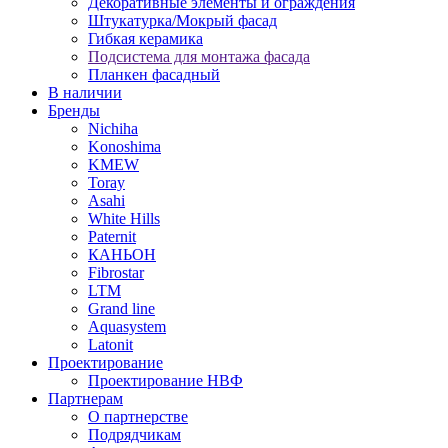
Декоративные элементы и ограждения
Штукатурка/Мокрый фасад
Гибкая керамика
Подсистема для монтажа фасада
Планкен фасадный
В наличии
Бренды
Nichiha
Konoshima
KMEW
Toray
Asahi
White Hills
Paternit
КАНЬОН
Fibrostar
LTM
Grand line
Aquasystem
Latonit
Проектирование
Проектирование НВФ
Партнерам
О партнерстве
Подрядчикам