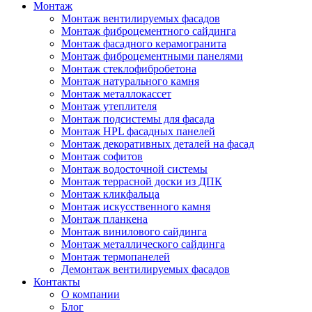
Монтаж
Монтаж вентилируемых фасадов
Монтаж фиброцементного сайдинга
Монтаж фасадного керамогранита
Монтаж фиброцементными панелями
Монтаж стеклофибробетона
Монтаж натурального камня
Монтаж металлокассет
Монтаж утеплителя
Монтаж подсистемы для фасада
Монтаж HPL фасадных панелей
Монтаж декоративных деталей на фасад
Монтаж софитов
Монтаж водосточной системы
Монтаж террасной доски из ДПК
Монтаж кликфальца
Монтаж искусственного камня
Монтаж планкена
Монтаж винилового сайдинга
Монтаж металлического сайдинга
Монтаж термопанелей
Демонтаж вентилируемых фасадов
Контакты
О компании
Блог