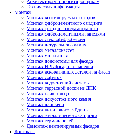
Архитекторам и проектировщикам
Техническая информация
Монтаж
Монтаж вентилируемых фасадов
Монтаж фиброцементного сайдинга
Монтаж фасадного керамогранита
Монтаж фиброцементными панелями
Монтаж стеклофибробетона
Монтаж натурального камня
Монтаж металлокассет
Монтаж утеплителя
Монтаж подсистемы для фасада
Монтаж HPL фасадных панелей
Монтаж декоративных деталей на фасад
Монтаж софитов
Монтаж водосточной системы
Монтаж террасной доски из ДПК
Монтаж кликфальца
Монтаж искусственного камня
Монтаж планкена
Монтаж винилового сайдинга
Монтаж металлического сайдинга
Монтаж термопанелей
Демонтаж вентилируемых фасадов
Контакты