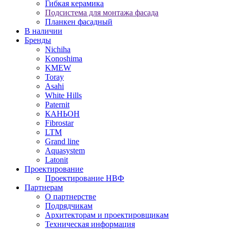
Гибкая керамика
Подсистема для монтажа фасада
Планкен фасадный
В наличии
Бренды
Nichiha
Konoshima
KMEW
Toray
Asahi
White Hills
Paternit
КАНЬОН
Fibrostar
LTM
Grand line
Aquasystem
Latonit
Проектирование
Проектирование НВФ
Партнерам
О партнерстве
Подрядчикам
Архитекторам и проектировщикам
Техническая информация