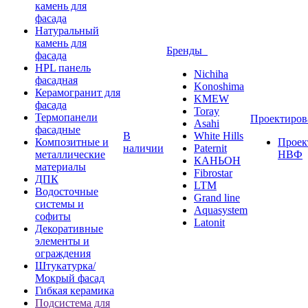
камень для
фасада
Натуральный
камень для
Бренды
фасада
HPL панель
Nichiha
фасадная
Konoshima
Керамогранит для
KMEW
фасада
Toray
Термопанели
Проектиро
Asahi
фасадные
В
White Hills
Композитные и
Проек
наличии
Paternit
металлические
НВФ
КАНЬОН
материалы
Fibrostar
ДПК
LTM
Водосточные
Grand line
системы и
Aquasystem
софиты
Latonit
Декоративные
элементы и
ограждения
Штукатурка/
Мокрый фасад
Гибкая керамика
Подсистема для