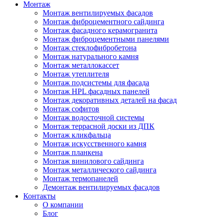
Монтаж
Монтаж вентилируемых фасадов
Монтаж фиброцементного сайдинга
Монтаж фасадного керамогранита
Монтаж фиброцементными панелями
Монтаж стеклофибробетона
Монтаж натурального камня
Монтаж металлокассет
Монтаж утеплителя
Монтаж подсистемы для фасада
Монтаж HPL фасадных панелей
Монтаж декоративных деталей на фасад
Монтаж софитов
Монтаж водосточной системы
Монтаж террасной доски из ДПК
Монтаж кликфальца
Монтаж искусственного камня
Монтаж планкена
Монтаж винилового сайдинга
Монтаж металлического сайдинга
Монтаж термопанелей
Демонтаж вентилируемых фасадов
Контакты
О компании
Блог