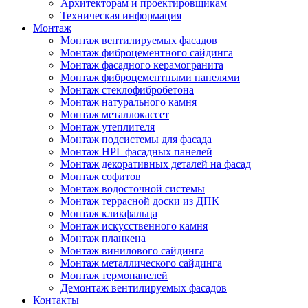
Архитекторам и проектировщикам
Техническая информация
Монтаж
Монтаж вентилируемых фасадов
Монтаж фиброцементного сайдинга
Монтаж фасадного керамогранита
Монтаж фиброцементными панелями
Монтаж стеклофибробетона
Монтаж натурального камня
Монтаж металлокассет
Монтаж утеплителя
Монтаж подсистемы для фасада
Монтаж HPL фасадных панелей
Монтаж декоративных деталей на фасад
Монтаж софитов
Монтаж водосточной системы
Монтаж террасной доски из ДПК
Монтаж кликфальца
Монтаж искусственного камня
Монтаж планкена
Монтаж винилового сайдинга
Монтаж металлического сайдинга
Монтаж термопанелей
Демонтаж вентилируемых фасадов
Контакты