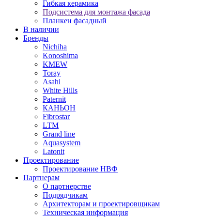
Гибкая керамика
Подсистема для монтажа фасада
Планкен фасадный
В наличии
Бренды
Nichiha
Konoshima
KMEW
Toray
Asahi
White Hills
Paternit
КАНЬОН
Fibrostar
LTM
Grand line
Aquasystem
Latonit
Проектирование
Проектирование НВФ
Партнерам
О партнерстве
Подрядчикам
Архитекторам и проектировщикам
Техническая информация