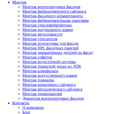
Монтаж
Монтаж вентилируемых фасадов
Монтаж фиброцементного сайдинга
Монтаж фасадного керамогранита
Монтаж фиброцементными панелями
Монтаж стеклофибробетона
Монтаж натурального камня
Монтаж металлокассет
Монтаж утеплителя
Монтаж подсистемы для фасада
Монтаж HPL фасадных панелей
Монтаж декоративных деталей на фасад
Монтаж софитов
Монтаж водосточной системы
Монтаж террасной доски из ДПК
Монтаж кликфальца
Монтаж искусственного камня
Монтаж планкена
Монтаж винилового сайдинга
Монтаж металлического сайдинга
Монтаж термопанелей
Демонтаж вентилируемых фасадов
Контакты
О компании
Блог