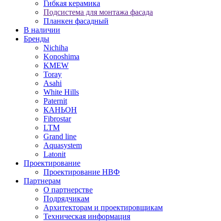
Гибкая керамика
Подсистема для монтажа фасада
Планкен фасадный
В наличии
Бренды
Nichiha
Konoshima
KMEW
Toray
Asahi
White Hills
Paternit
КАНЬОН
Fibrostar
LTM
Grand line
Aquasystem
Latonit
Проектирование
Проектирование НВФ
Партнерам
О партнерстве
Подрядчикам
Архитекторам и проектировщикам
Техническая информация