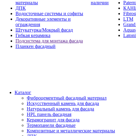
материалы
наличии
Paterni
ДПК
КАН
Водосточные системы и софиты
Fibros
Декоративные элементы и
LTM
ограждения
Grand 
Штукатурка/Мокрый фасад
Aquas
Гибкая керамика
Latoni
Подсистема для монтажа фасада
Планкен фасадный
Каталог
Фиброцементный фасадный материал
Искусственный камень для фасада
Натуральный камень для фасада
HPL панель фасадная
Керамогранит для фасада
Термопанели фасадные
Композитные и металлические материалы