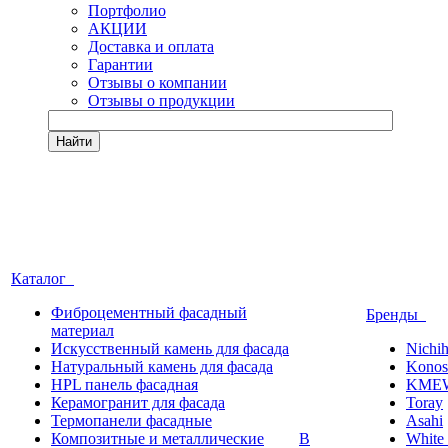
Портфолио
АКЦИИ
Доставка и оплата
Гарантии
Отзывы о компании
Отзывы о продукции
Найти
Каталог
Фиброцементный фасадный
Бренды
материал
Искусственный камень для фасада
Nichi
Натуральный камень для фасада
Konos
HPL панель фасадная
KME
Керамогранит для фасада
Toray
Термопанели фасадные
Asahi
Композитные и металлические
В
White 