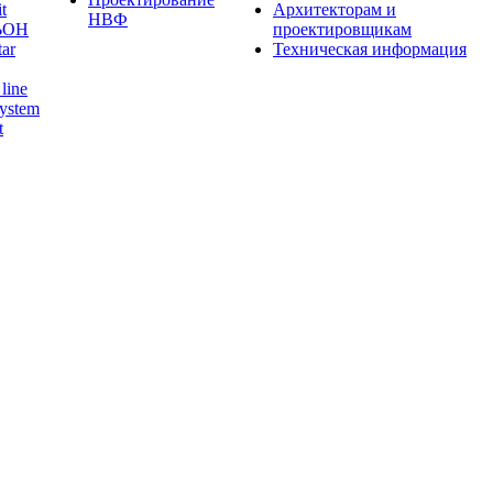
t
Архитекторам и
НВФ
ЬОН
проектировщикам
tar
Техническая информация
line
ystem
t