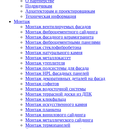
О партнерстве
Подрядчикам
Архитекторам и проектировщикам
Техническая информация
Монтаж
Монтаж вентилируемых фасадов
Монтаж фиброцементного сайдинга
Монтаж фасадного керамогранита
Монтаж фиброцементными панелями
Монтаж стеклофибробетона
Монтаж натурального камня
Монтаж металлокассет
Монтаж утеплителя
Монтаж подсистемы для фасада
Монтаж HPL фасадных панелей
Монтаж декоративных деталей на фасад
Монтаж софитов
Монтаж водосточной системы
Монтаж террасной доски из ДПК
Монтаж кликфальца
Монтаж искусственного камня
Монтаж планкена
Монтаж винилового сайдинга
Монтаж металлического сайдинга
Монтаж термопанелей