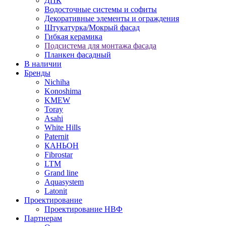
ДПК
Водосточные системы и софиты
Декоративные элементы и ограждения
Штукатурка/Мокрый фасад
Гибкая керамика
Подсистема для монтажа фасада
Планкен фасадный
В наличии
Бренды
Nichiha
Konoshima
KMEW
Toray
Asahi
White Hills
Paternit
КАНЬОН
Fibrostar
LTM
Grand line
Aquasystem
Latonit
Проектирование
Проектирование НВФ
Партнерам