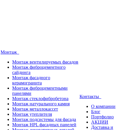
Монтаж
Монтаж вентилируемых фасадов
Монтаж фиброцементного
сайдинга
Монтаж фасадного
керамогранита
Монтаж фиброцементными
панелями
Контакты
Монтаж стеклофибробетона
Монтаж натурального камня
О компании
Монтаж металлокассет
Блог
Монтаж утеплителя
Портфолио
Монтаж подсистемы для фасада
АКЦИИ
Монтаж HPL фасадных панелей
Доставка и
Монтаж декоративных деталей