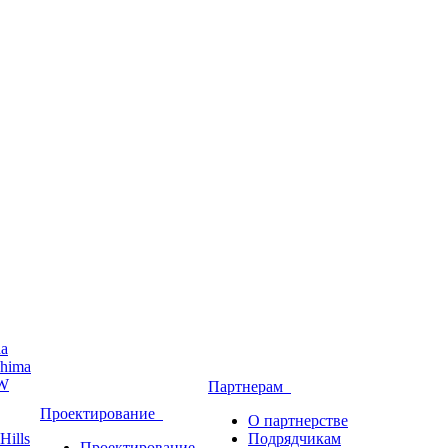
ha
hima
W
Партнерам
Проектирование
О партнерстве
Hills
Подрядчикам
Проектирование