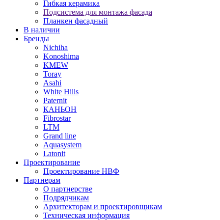
Гибкая керамика
Подсистема для монтажа фасада
Планкен фасадный
В наличии
Бренды
Nichiha
Konoshima
KMEW
Toray
Asahi
White Hills
Paternit
КАНЬОН
Fibrostar
LTM
Grand line
Aquasystem
Latonit
Проектирование
Проектирование НВФ
Партнерам
О партнерстве
Подрядчикам
Архитекторам и проектировщикам
Техническая информация