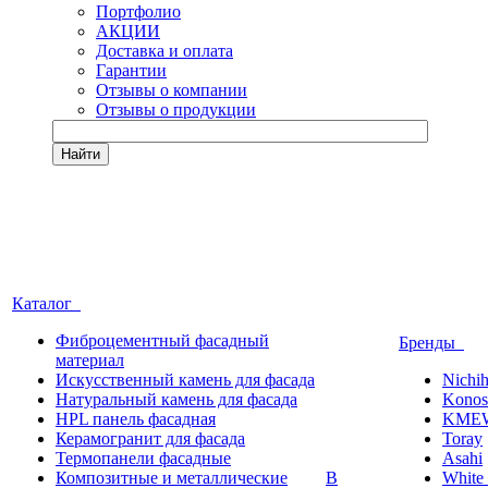
Портфолио
АКЦИИ
Доставка и оплата
Гарантии
Отзывы о компании
Отзывы о продукции
Найти
Каталог
Фиброцементный фасадный
Бренды
материал
Искусственный камень для фасада
Nichi
Натуральный камень для фасада
Konos
HPL панель фасадная
KME
Керамогранит для фасада
Toray
Термопанели фасадные
Asahi
Композитные и металлические
В
White 