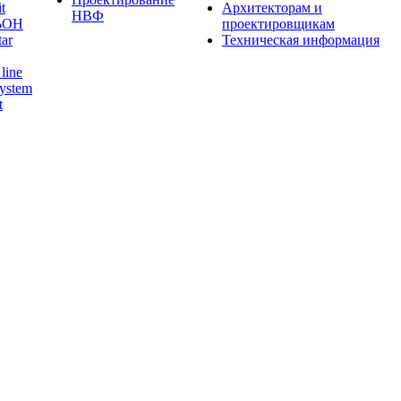
t
Архитекторам и
НВФ
ЬОН
проектировщикам
tar
Техническая информация
line
ystem
t