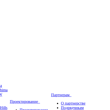
ha
hima
W
Партнерам
Проектирование
О партнерстве
Hills
Подрядчикам
Проектирование