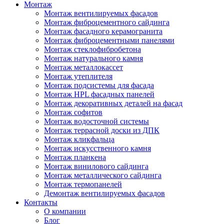
Монтаж
Монтаж вентилируемых фасадов
Монтаж фиброцементного сайдинга
Монтаж фасадного керамогранита
Монтаж фиброцементными панелями
Монтаж стеклофибробетона
Монтаж натурального камня
Монтаж металлокассет
Монтаж утеплителя
Монтаж подсистемы для фасада
Монтаж HPL фасадных панелей
Монтаж декоративных деталей на фасад
Монтаж софитов
Монтаж водосточной системы
Монтаж террасной доски из ДПК
Монтаж кликфальца
Монтаж искусственного камня
Монтаж планкена
Монтаж винилового сайдинга
Монтаж металлического сайдинга
Монтаж термопанелей
Демонтаж вентилируемых фасадов
Контакты
О компании
Блог