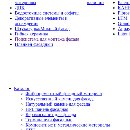
материалы
наличии
Paterni
ДПК
КАН
Водосточные системы и софиты
Fibros
Декоративные элементы и
LTM
ограждения
Grand 
Штукатурка/Мокрый фасад
Aquas
Гибкая керамика
Latoni
Подсистема для монтажа фасада
Планкен фасадный
Каталог
Фиброцементный фасадный материал
Искусственный камень для фасада
Натуральный камень для фасада
HPL панель фасадная
Керамогранит для фасада
Термопанели фасадные
Композитные и металлические материалы