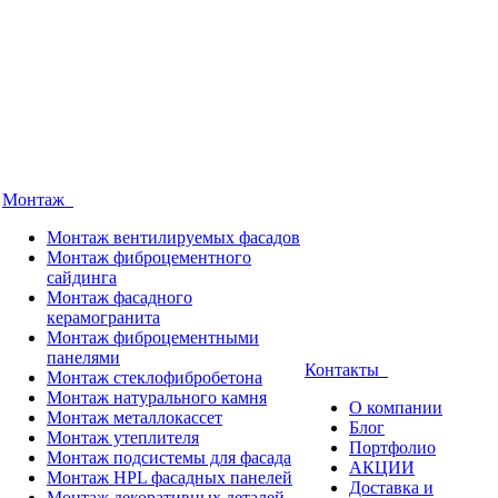
Монтаж
Монтаж вентилируемых фасадов
Монтаж фиброцементного
сайдинга
Монтаж фасадного
керамогранита
Монтаж фиброцементными
панелями
Контакты
Монтаж стеклофибробетона
Монтаж натурального камня
О компании
Монтаж металлокассет
Блог
Монтаж утеплителя
Портфолио
Монтаж подсистемы для фасада
АКЦИИ
Монтаж HPL фасадных панелей
Доставка и
Монтаж декоративных деталей