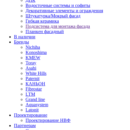
ДПК
Водосточные системы и софиты
Декоративные элементы и ограждения
Штукатурка/Мокрый фасад
Гибкая керамика
Подсистема для монтажа фасада
Планкен фасадный
В наличии
Бренды
Nichiha
Konoshima
KMEW
Toray
Asahi
White Hills
Paternit
КАНЬОН
Fibrostar
LTM
Grand line
Aquasystem
Latonit
Проектирование
Проектирование НВФ
Партнерам