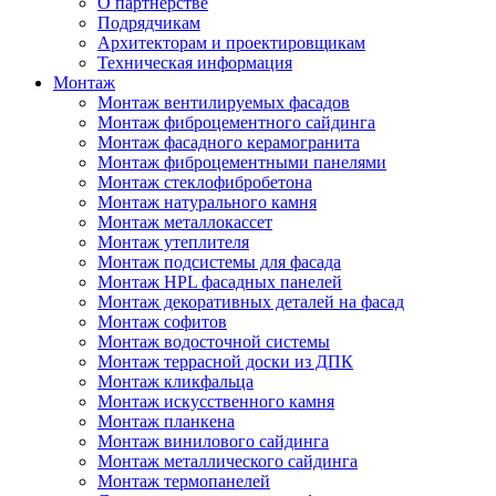
О партнерстве
Подрядчикам
Архитекторам и проектировщикам
Техническая информация
Монтаж
Монтаж вентилируемых фасадов
Монтаж фиброцементного сайдинга
Монтаж фасадного керамогранита
Монтаж фиброцементными панелями
Монтаж стеклофибробетона
Монтаж натурального камня
Монтаж металлокассет
Монтаж утеплителя
Монтаж подсистемы для фасада
Монтаж HPL фасадных панелей
Монтаж декоративных деталей на фасад
Монтаж софитов
Монтаж водосточной системы
Монтаж террасной доски из ДПК
Монтаж кликфальца
Монтаж искусственного камня
Монтаж планкена
Монтаж винилового сайдинга
Монтаж металлического сайдинга
Монтаж термопанелей